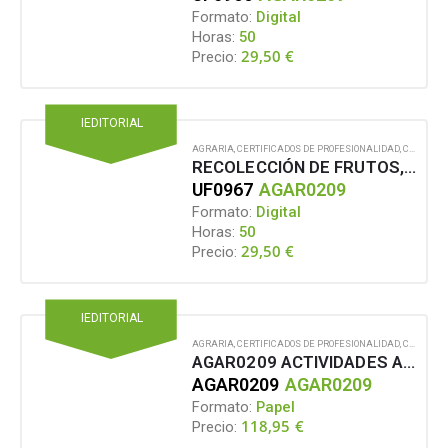
Formato:
Digital
Horas:
50
29,50
€
Precio:
IEDITORIAL
AGRARIA
,
CERTIFICADOS DE PROFESIONALIDAD
,
CONTENIDO EN FORMATO DIGITAL
RECOLECCIÓN DE FRUTOS, SEMILLAS, PLANTAS Y OTROS PRODUCTOS COMERCIALIZABLES
UF0967
AGAR0209
Formato:
Digital
Horas:
50
29,50
€
Precio:
IEDITORIAL
AGRARIA
,
CERTIFICADOS DE PROFESIONALIDAD
,
CONTENIDO EN FORMATO PAPEL
AGAR0209 ACTIVIDADES AUXILIARES EN APROVECHAMIENTOS FORESTALES
AGAR0209
AGAR0209
Formato:
Papel
118,95
€
Precio: