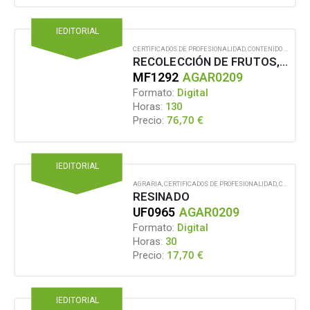
IEDITORIAL
CERTIFICADOS DE PROFESIONALIDAD
,
CONTENIDO EN FORMATO DIGITAL
RECOLECCIÓN DE FRUTOS, SEMILLAS, HONGOS, PLANTAS Y OTROS PRODUCTOS FORESTALES COMERCIALIZABLES
MF1292
AGAR0209
Formato:
Digital
Horas:
130
76,70
€
Precio:
IEDITORIAL
AGRARIA
,
CERTIFICADOS DE PROFESIONALIDAD
,
CONTENIDO EN FORMATO DIGITAL
RESINADO
UF0965
AGAR0209
Formato:
Digital
Horas:
30
17,70
€
Precio:
IEDITORIAL