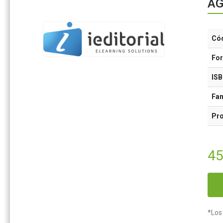
AG
Có
Fo
IS
Fam
Pr
45
*Los 