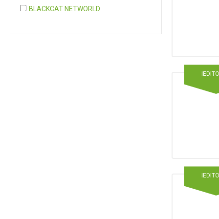
BLACKCAT NETWORLD
COGNITA PLUS
COGNITA PLUS, S.L.
Mostrar 37 más
IEDIT
IEDIT