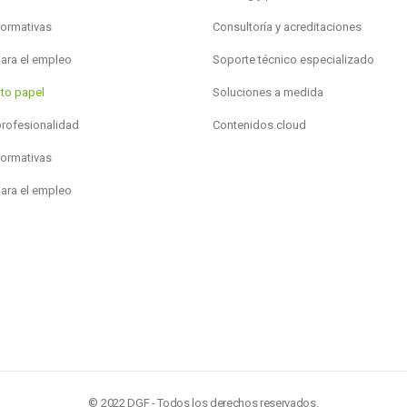
formativas
Consultoría y acreditaciones
para el empleo
Soporte técnico especializado
to papel
Soluciones a medida
profesionalidad
Contenidos.cloud
formativas
para el empleo
© 2022 DGF - Todos los derechos reservados.