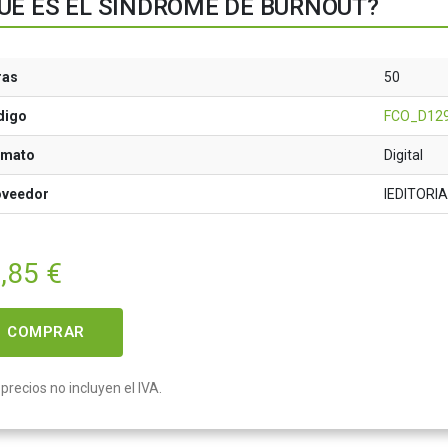
UÉ ES EL SÍNDROME DE BURNOUT?
ras
50
digo
FCO_D12
rmato
Digital
oveedor
IEDITORI
,85
€
COMPRAR
precios no incluyen el IVA.