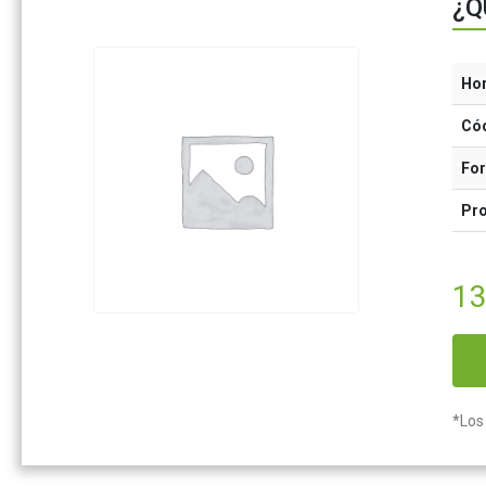
¿Q
Ho
Có
Fo
Pr
13
*Los 