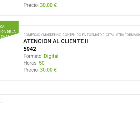
30,00
€
Precio:
ICA
IÓN DE LA
COMERCIO Y MARKETING
,
CONTENIDO EN FORMATO DIGITAL
,
OTRA FORMACI
ZA S.L.
ATENCION AL CLIENTE II
5942
Formato:
Digital
Horas:
50
30,00
€
Precio: