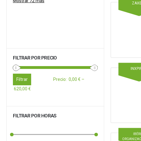
Mostrar 72 más
ZAX
FILTRAR POR PRECIO
INXPI
Filtrar
Precio
:
0,00 €
–
620,00 €
FILTRAR POR HORAS
IBÉR
ORGANIZAC