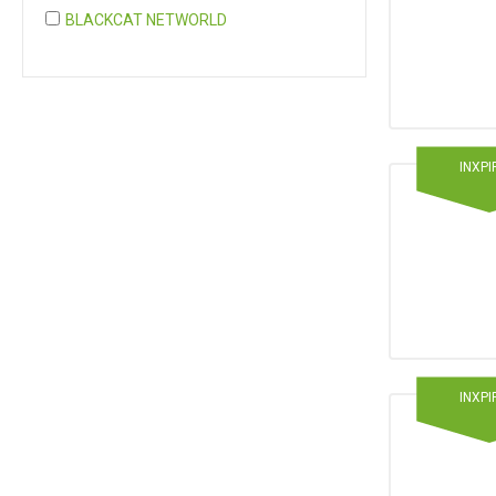
BLACKCAT NETWORLD
COGNITA PLUS
COGNITA PLUS, S.L.
Mostrar 37 más
INXPI
INXPI