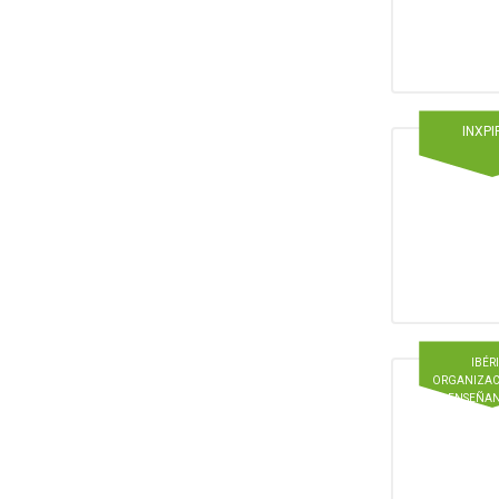
INXPI
IBÉR
ORGANIZAC
ENSEÑAN