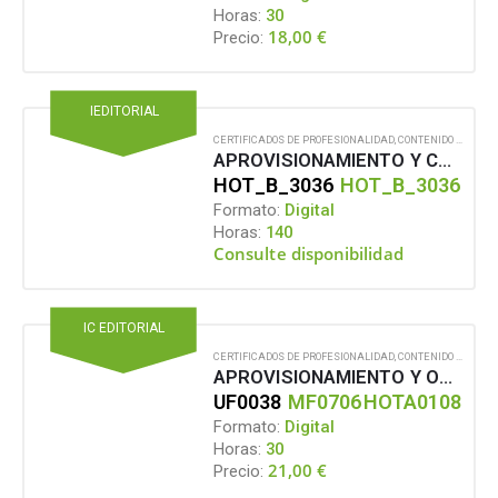
Horas:
30
18,00
€
Precio:
IEDITORIAL
CERTIFICADOS DE PROFESIONALIDAD
,
CONTENIDO EN FORMATO DIGITAL
APROVISIONAMIENTO Y CONSERVACIÓN DE MATERIAS PRIMAS E HIGIENE
HOT_B_3036
HOT_B_3036
Formato:
Digital
Horas:
140
Consulte disponibilidad
IC EDITORIAL
CERTIFICADOS DE PROFESIONALIDAD
,
CONTENIDO EN FORMATO DIGITAL
APROVISIONAMIENTO Y ORGANIZACIÓN DEL OFFICE EN ALOJAMIENTOS. HOTA0108 – OPERACIONES BÁSICAS DE PISOS EN ALOJAMIENTOS
UF0038
MF0706
HOTA0108
Formato:
Digital
Horas:
30
21,00
€
Precio: