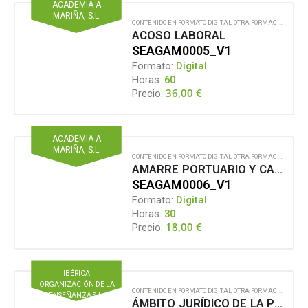
ACADEMIA A
MARIÑA, S.L.
CONTENIDO EN FORMATO DIGITAL
,
OTRA FORMACIÓN PARA EL EMPLEO
ACOSO LABORAL
SEAGAM0005_V1
Formato:
Digital
Horas:
60
36,00
€
Precio:
ACADEMIA A
MARIÑA, S.L.
CONTENIDO EN FORMATO DIGITAL
,
OTRA FORMACIÓN PARA EL EMPLEO
AMARRE PORTUARIO Y CARGA DE BARCOS
SEAGAM0006_V1
Formato:
Digital
Horas:
30
18,00
€
Precio:
IBÉRICA
ORGANIZACIÓN DE LA
CONTENIDO EN FORMATO DIGITAL
,
OTRA FORMACIÓN PARA EL EMPLEO
ENSEÑANZA S.L.
ÁMBITO JURÍDICO DE LA PREVENCIÓN EN LA EMPRESA