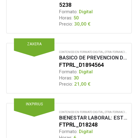
5238
Formato:
Digital
Horas:
50
30,00
€
Precio:
ZAXERA
CONTENIDO EN FORMATO DIGITAL
,
OTRA FORMACIÓN PARA EL EMPLEO
BASICO DE PREVENCION DE RIESGOS LABORALES PARA EL SECTOR TRANSPORTES. (FCOS02_07)
FTPRL_D1894564
Formato:
Digital
Horas:
30
21,00
€
Precio:
INXPIRIUS
CONTENIDO EN FORMATO DIGITAL
,
OTRA FORMACIÓN PARA EL EMPLEO
BIENESTAR LABORAL: ESTRATEGIAS PARA PREVENIR EL BURNOUT
FTPRL_D18248
Formato:
Digital
Horas:
6