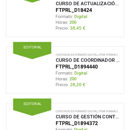
CURSO DE ACTUALIZACIÓN PARA SOCORRISTAS (ACTUALIZACIÓN 2025)
FTPRL_D18424
Formato:
Digital
Horas:
200
38,45
€
Precio:
IEDITORIAL
CONTENIDO EN FORMATO DIGITAL
,
OTRA FORMACIÓN PARA EL EMPLEO
CURSO DE COORDINADOR DE SEGURIDAD Y SALUD EN EL SECTOR DE LA CONSTRUCCIÓN
FTPRL_D1894440
Formato:
Digital
Horas:
200
28,20
€
Precio:
IEDITORIAL
CONTENIDO EN FORMATO DIGITAL
,
OTRA FORMACIÓN PARA EL EMPLEO
CURSO DE GESTIÓN CONTABLE Y PREVENCIÓN DE RIESGOS LABORALES
FTPRL_D1894372
Formato:
Digital