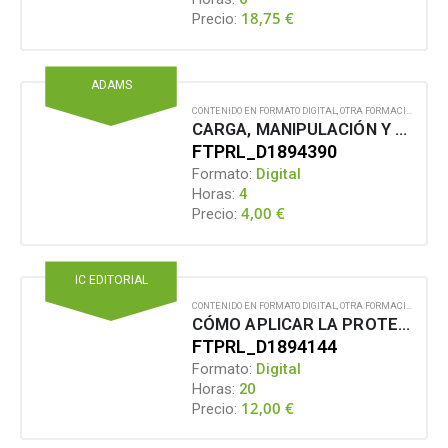
18,75
€
Precio:
ADAMS
CONTENIDO EN FORMATO DIGITAL
,
OTRA FORMACIÓN PARA EL EMPLEO
CARGA, MANIPULACIÓN Y RIESGOS DE VEHÍCULOS ELÉCTRICOS EN PARKING Y DEPÓSITO
FTPRL_D1894390
Formato:
Digital
Horas:
4
4,00
€
Precio:
IC EDITORIAL
CONTENIDO EN FORMATO DIGITAL
,
OTRA FORMACIÓN PARA EL EMPLEO
CÓMO APLICAR LA PROTECCIÓN EN ENTORNOS ESCOLARES RESPONSABILIDAD LEGAL Y ESTRATEGIAS DE PREVENCIÓN SEGÚN LA LOPIVI
FTPRL_D1894144
Formato:
Digital
Horas:
20
12,00
€
Precio: