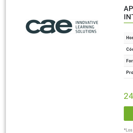
AP
IN
Ho
Có
Fo
Pr
24
*Los 