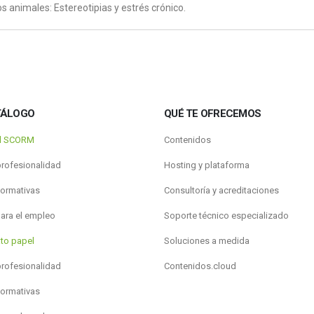
s animales: Estereotipias y estrés crónico.
TÁLOGO
QUÉ TE OFRECEMOS
al SCORM
Contenidos
profesionalidad
Hosting y plataforma
formativas
Consultoría y acreditaciones
para el empleo
Soporte técnico especializado
to papel
Soluciones a medida
profesionalidad
Contenidos.cloud
formativas