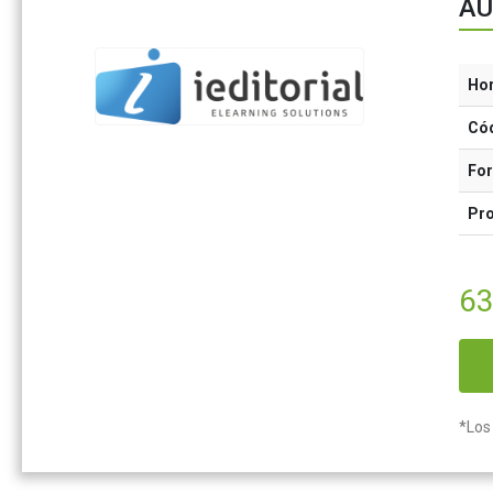
AU
Ho
Có
Fo
Pr
63
*Los 