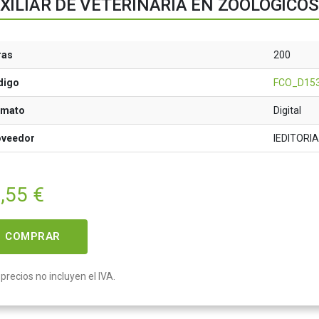
XILIAR DE VETERINARIA EN ZOOLÓGICOS
ras
200
digo
FCO_D15
rmato
Digital
oveedor
IEDITORI
,55
€
COMPRAR
precios no incluyen el IVA.