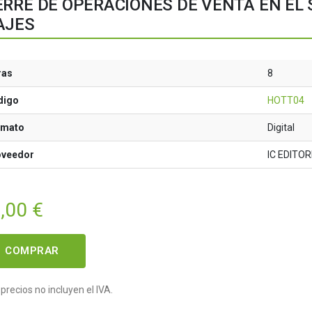
ERRE DE OPERACIONES DE VENTA EN EL 
AJES
ras
8
digo
HOTT04
rmato
Digital
oveedor
IC EDITOR
,00
€
COMPRAR
precios no incluyen el IVA.