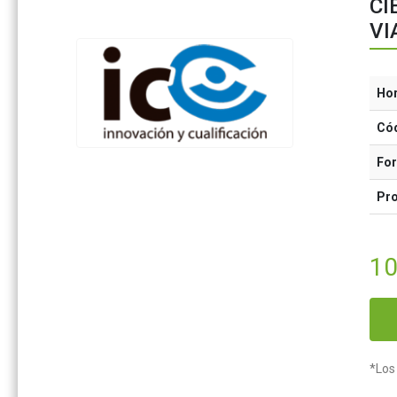
CI
VI
Ho
Có
Fo
Pr
10
*Los 