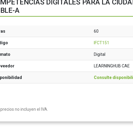
MPETENCIAS DIGITALES PARA LA CIUDA
BLE-A
ras
60
digo
IFCT151
rmato
Digital
oveedor
LEARNINGHUB CAE
ponibilidad
Consulte disponibil
precios no incluyen el IVA.