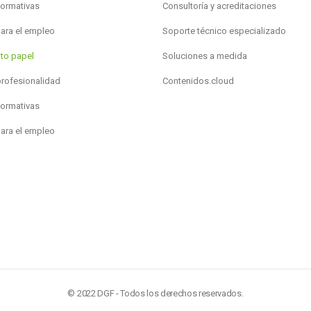
formativas
Consultoría y acreditaciones
para el empleo
Soporte técnico especializado
to papel
Soluciones a medida
profesionalidad
Contenidos.cloud
formativas
para el empleo
© 2022 DGF - Todos los derechos reservados.