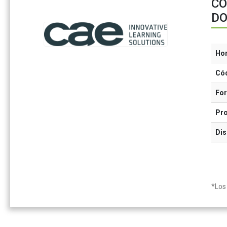
CO
DO
Ho
Có
Fo
Pr
Dis
*Los 