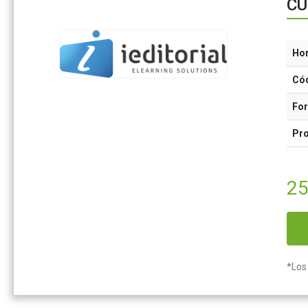
CU
Ho
Có
Fo
Pr
25
*Los 