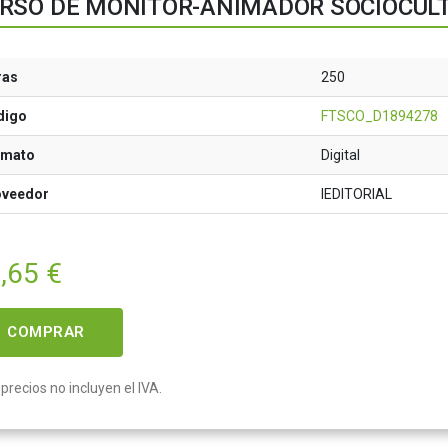
RSO DE MONITOR-ANIMADOR SOCIOCULT
ras
250
digo
FTSCO_D1894278
rmato
Digital
oveedor
IEDITORIAL
,65
€
COMPRAR
precios no incluyen el IVA.