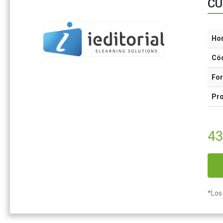
CU
Ho
Có
Fo
Pr
43
*Los 