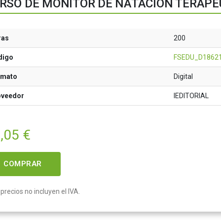
RSO DE MONITOR DE NATACIÓN TERAPÉ
ras
200
digo
FSEDU_D1862
rmato
Digital
oveedor
IEDITORIAL
,05
€
COMPRAR
precios no incluyen el IVA.