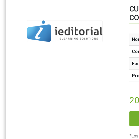
CU
CO
Ho
Có
Fo
Pr
20
*Los 