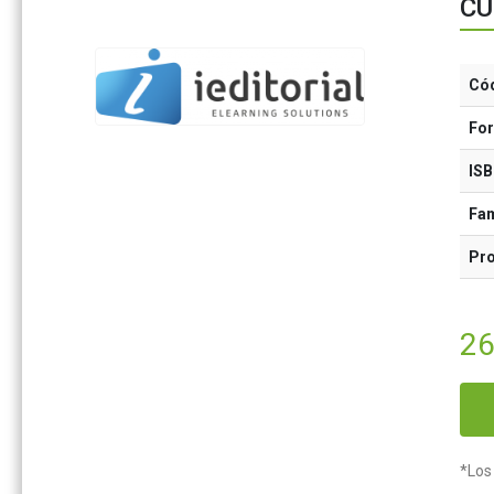
CU
Có
Fo
IS
Fam
Pr
26
*Los 