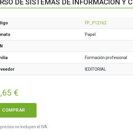
RSO DE SISTEMAS DE INFORMACIÓN Y C
digo
FP_P12162
rmato
Papel
BN
ilia
Formación profesional
oveedor
IEDITORIAL
,65
€
COMPRAR
precios no incluyen el IVA.