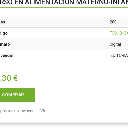
RSO EN ALIMENTACIÓN MATERNO-INFA
ras
200
digo
FCO_D15
rmato
Digital
oveedor
IEDITORI
,30
€
COMPRAR
precios no incluyen el IVA.