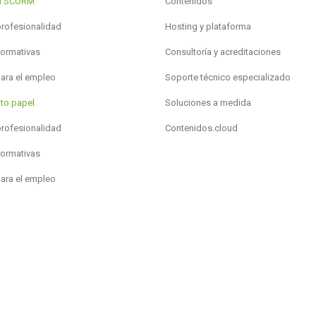
al SCORM
Contenidos
profesionalidad
Hosting y plataforma
formativas
Consultoría y acreditaciones
para el empleo
Soporte técnico especializado
to papel
Soluciones a medida
profesionalidad
Contenidos.cloud
formativas
para el empleo