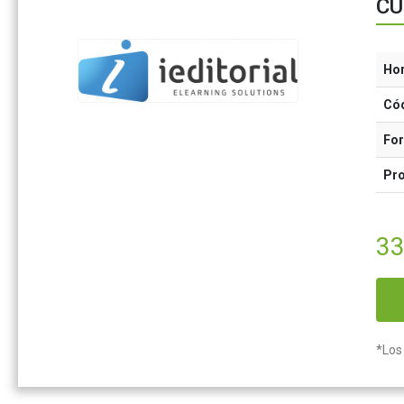
CU
Ho
Có
Fo
Pr
33
*Los 