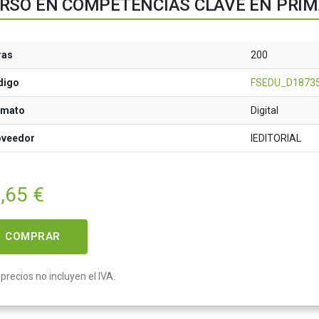
RSO EN COMPETENCIAS CLAVE EN PRIM
ras
200
digo
FSEDU_D1873
rmato
Digital
oveedor
IEDITORIAL
,65
€
COMPRAR
precios no incluyen el IVA.