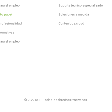
para el empleo
Soporte técnico especializado
to papel
Soluciones a medida
profesionalidad
Contenidos.cloud
formativas
para el empleo
© 2022 DGF - Todos los derechos reservados.