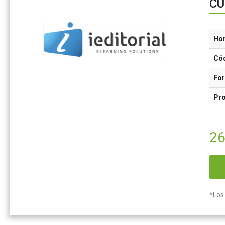
CU
Ho
Có
Fo
Pr
26
*Los 