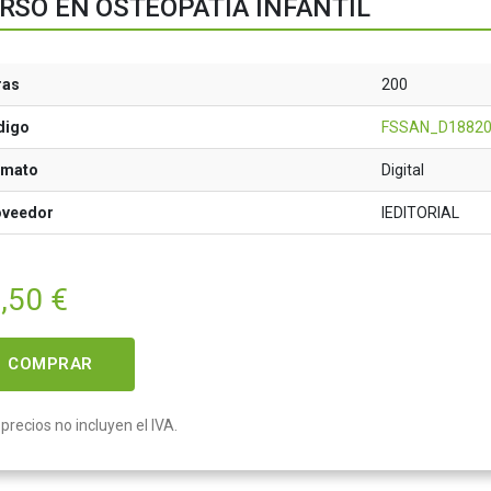
RSO EN OSTEOPATÍA INFANTIL
ras
200
digo
FSSAN_D1882
rmato
Digital
oveedor
IEDITORIAL
,50
€
COMPRAR
precios no incluyen el IVA.