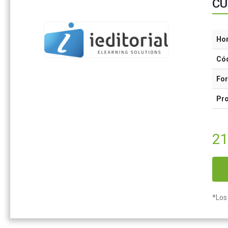
CU
Ho
Có
Fo
Pr
21
*Los 