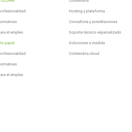
al SCORM
Contenidos
profesionalidad
Hosting y plataforma
formativas
Consultoría y acreditaciones
para el empleo
Soporte técnico especializado
to papel
Soluciones a medida
profesionalidad
Contenidos.cloud
formativas
para el empleo