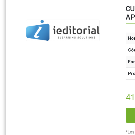
CU
AP
Ho
Có
Fo
Pr
41
*Los 