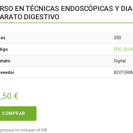
RSO EN TÉCNICAS ENDOSCÓPICAS Y DI
ARATO DIGESTIVO
ras
200
digo
FCO_D15
rmato
Digital
oveedor
IEDITORI
,50
€
COMPRAR
precios no incluyen el IVA.