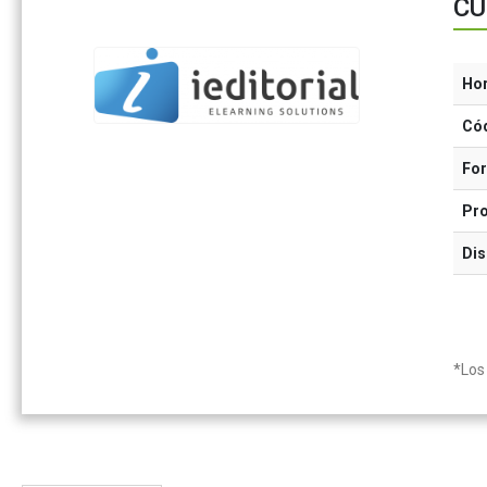
CU
Ho
Có
Fo
Pr
Dis
*Los 