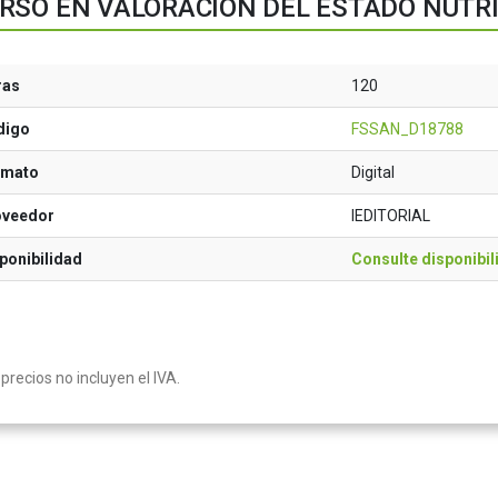
RSO EN VALORACIÓN DEL ESTADO NUTR
ras
120
digo
FSSAN_D18788
rmato
Digital
oveedor
IEDITORIAL
ponibilidad
Consulte disponibil
precios no incluyen el IVA.