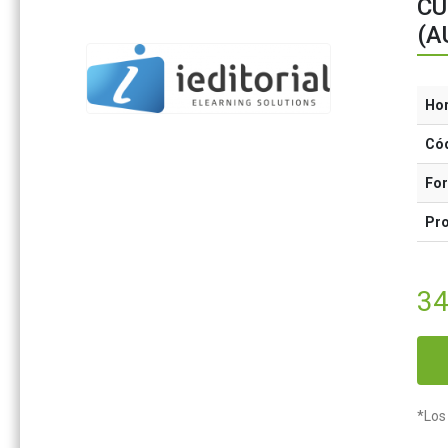
CU
(A
Ho
Có
Fo
Pr
34
*Los 