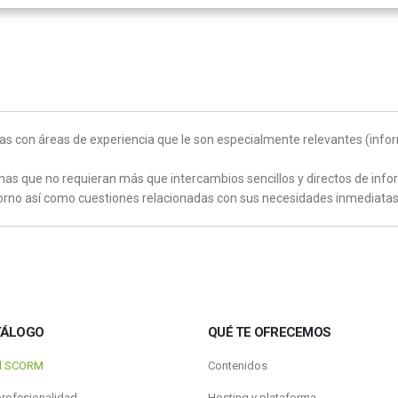
s con áreas de experiencia que le son especialmente relevantes (infor
anas que no requieran más que intercambios sencillos y directos de inf
torno así como cuestiones relacionadas con sus necesidades inmediatas
TÁLOGO
QUÉ TE OFRECEMOS
al SCORM
Contenidos
profesionalidad
Hosting y plataforma