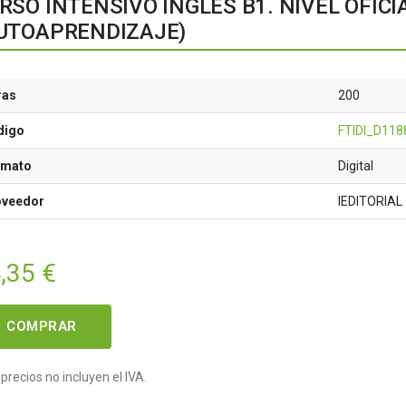
RSO INTENSIVO INGLÉS B1. NIVEL OFI
UTOAPRENDIZAJE)
ras
200
digo
FTIDI_D118
rmato
Digital
oveedor
IEDITORIAL
,35
€
COMPRAR
precios no incluyen el IVA.