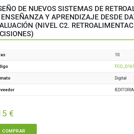
SEÑO DE NUEVOS SISTEMAS DE RETROA
 ENSEÑANZA Y APRENDIZAJE DESDE DA
ALUACIÓN (NIVEL C2. RETROALIMENTA
CISIONES)
ras
10
digo
FCO_D16
rmato
Digital
oveedor
IEDITORI
15
€
COMPRAR