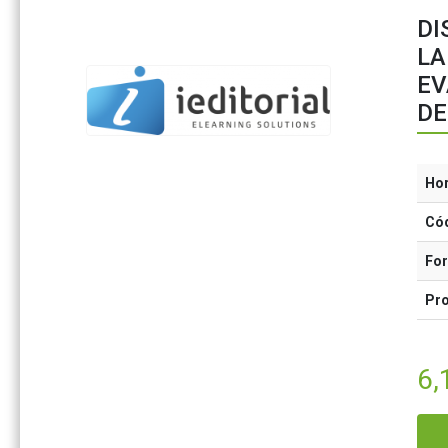
DI
LA
EV
DE
Ho
Có
Fo
Pr
6,