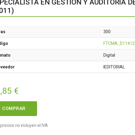
PECIALISTA EN GESTIÓN Y AUDITORÍA DE 
011)
ras
300
digo
FTCMA_D11412
rmato
Digital
oveedor
IEDITORIAL
,85
€
COMPRAR
precios no incluyen el IVA.