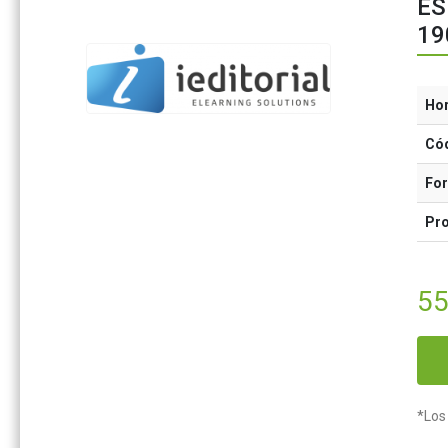
ES
19
Ho
Có
Fo
Pr
55
*Los 