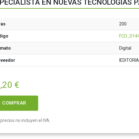
PECIALISTA EN NUEVAS TECNOLOGÍAS P
ras
200
digo
FCO_D14
rmato
Digital
oveedor
IEDITORI
,20
€
COMPRAR
precios no incluyen el IVA.