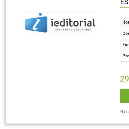
ES
Ho
Có
Fo
Pr
29
*Los 