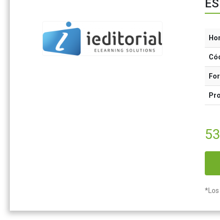
ES
Ho
Có
Fo
Pr
53
*Los 