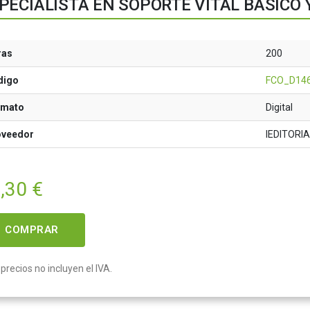
PECIALISTA EN SOPORTE VITAL BÁSICO
ras
200
digo
FCO_D14
rmato
Digital
oveedor
IEDITORI
,30
€
COMPRAR
precios no incluyen el IVA.