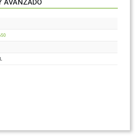
 Y AVANZADO
650
AL