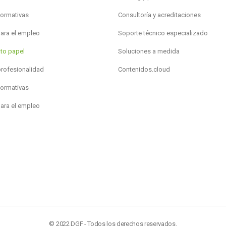
formativas
Consultoría y acreditaciones
para el empleo
Soporte técnico especializado
to papel
Soluciones a medida
profesionalidad
Contenidos.cloud
formativas
para el empleo
© 2022 DGF - Todos los derechos reservados.