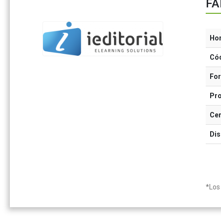
FA
Ho
Có
Fo
Pr
Cer
Dis
*Los 