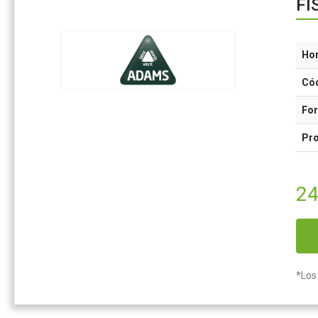
FI
Ho
Có
Fo
Pr
24
*Los 