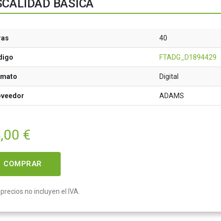
SCALIDAD BÁSICA
ras
40
digo
FTADG_D1894429
rmato
Digital
oveedor
ADAMS
,00
€
COMPRAR
precios no incluyen el IVA.