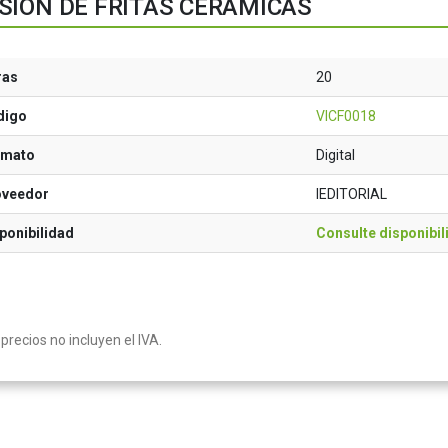
SIÓN DE FRITAS CERÁMICAS
ras
20
digo
VICF0018
rmato
Digital
oveedor
IEDITORIAL
ponibilidad
Consulte disponibil
precios no incluyen el IVA.