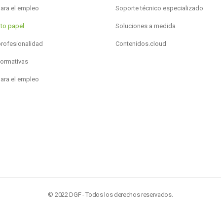
para el empleo
Soporte técnico especializado
to papel
Soluciones a medida
profesionalidad
Contenidos.cloud
formativas
para el empleo
© 2022 DGF - Todos los derechos reservados.