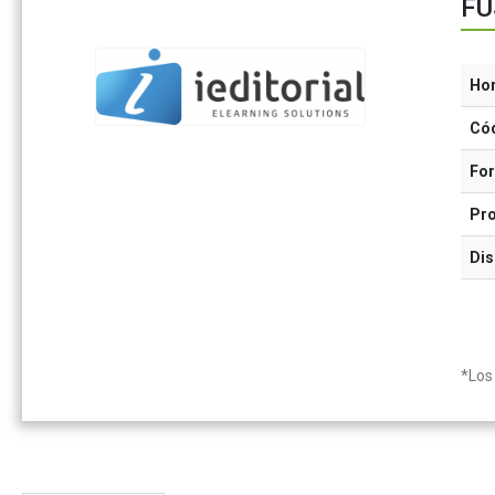
FU
Ho
Có
Fo
Pr
Dis
*Los 