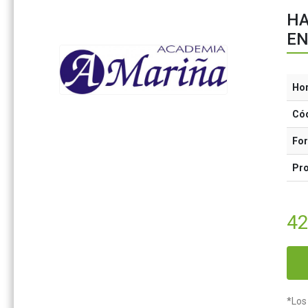
HA
EN
Ho
Có
Fo
Pr
42
*Los 