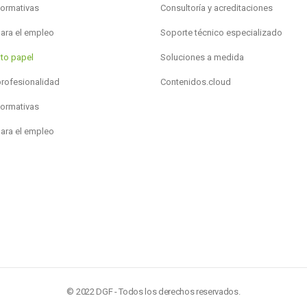
formativas
Consultoría y acreditaciones
para el empleo
Soporte técnico especializado
to papel
Soluciones a medida
profesionalidad
Contenidos.cloud
formativas
para el empleo
© 2022 DGF - Todos los derechos reservados.