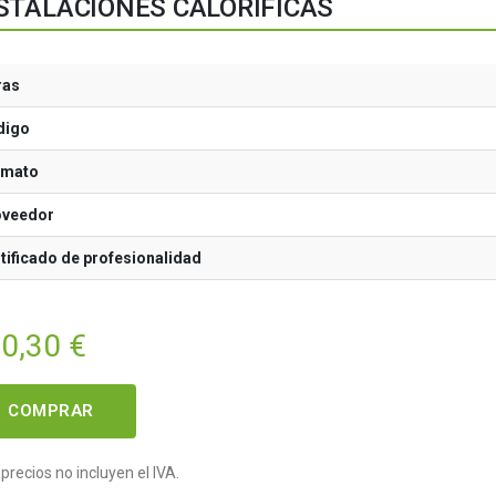
STALACIONES CALORÍFICAS
ras
digo
rmato
oveedor
tificado de profesionalidad
00,30
€
COMPRAR
precios no incluyen el IVA.