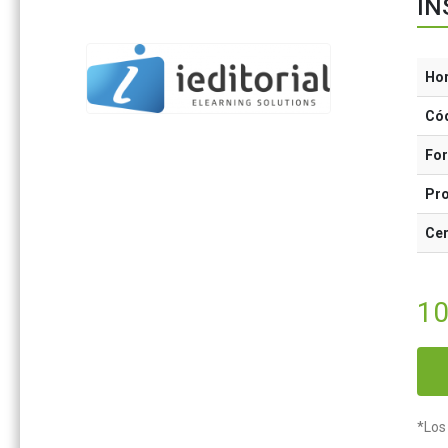
IN
Ho
Có
Fo
Pr
Cer
1
*Los 