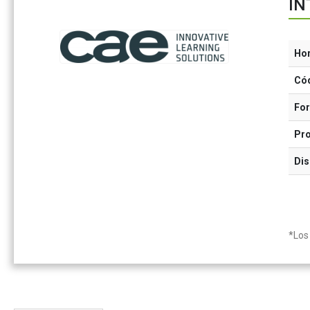
IN
Ho
Có
Fo
Pr
Dis
*Los 