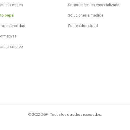
para el empleo
Soporte técnico especializado
to papel
Soluciones a medida
profesionalidad
Contenidos.cloud
formativas
para el empleo
© 2022 DGF - Todos los derechos reservados.