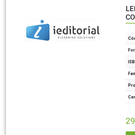
LE
CO
Có
Fo
IS
Fam
Pr
Cer
29