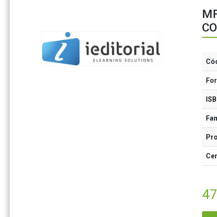
MF
CO
Có
Fo
IS
Fam
Pr
Cer
47