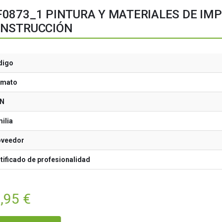
0873_1 PINTURA Y MATERIALES DE IM
NSTRUCCIÓN
digo
rmato
BN
ilia
oveedor
tificado de profesionalidad
,95
€