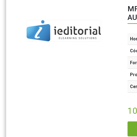
MF
AU
Ho
Có
Fo
Pr
Cer
1