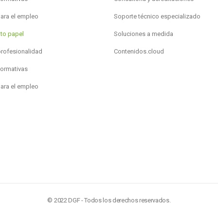
para el empleo
Soporte técnico especializado
to papel
Soluciones a medida
profesionalidad
Contenidos.cloud
formativas
para el empleo
© 2022 DGF - Todos los derechos reservados.