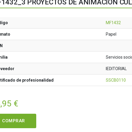
1432_3 PROYECTOS DE ANIMACIÓN CU
digo
MF1432
rmato
Papel
BN
ilia
Servicios soci
oveedor
IEDITORIAL
tificado de profesionalidad
SSCB0110
,95
€
COMPRAR