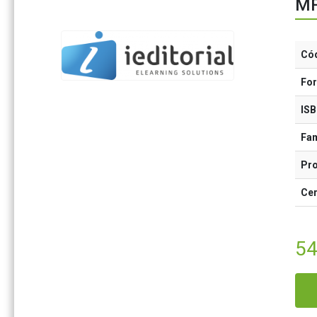
MF
Có
Fo
IS
Fam
Pr
Cer
54