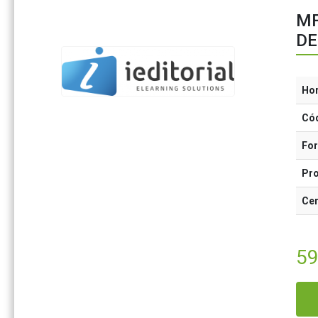
MF
DE
Ho
Có
Fo
Pr
Cer
59