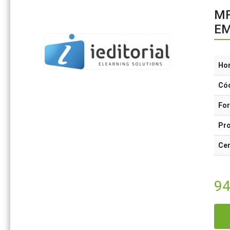
MF
EM
Ho
Có
Fo
Pr
Cer
94