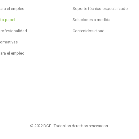
para el empleo
Soporte técnico especializado
to papel
Soluciones a medida
profesionalidad
Contenidos.cloud
formativas
para el empleo
© 2022 DGF - Todos los derechos reservados.