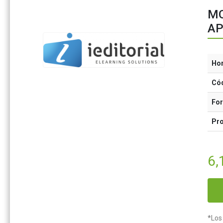
MO
AP
Ho
Có
Fo
Pr
6,
*Los 