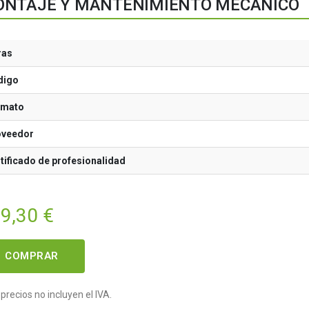
NTAJE Y MANTENIMIENTO MECÁNICO
ras
digo
rmato
oveedor
tificado de profesionalidad
59,30
€
COMPRAR
precios no incluyen el IVA.