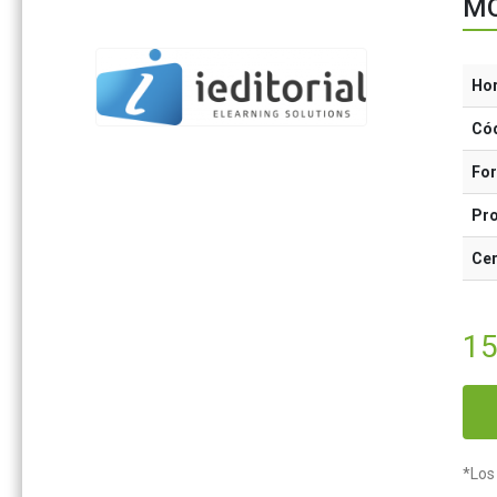
MO
Ho
Có
Fo
Pr
Cer
1
*Los 