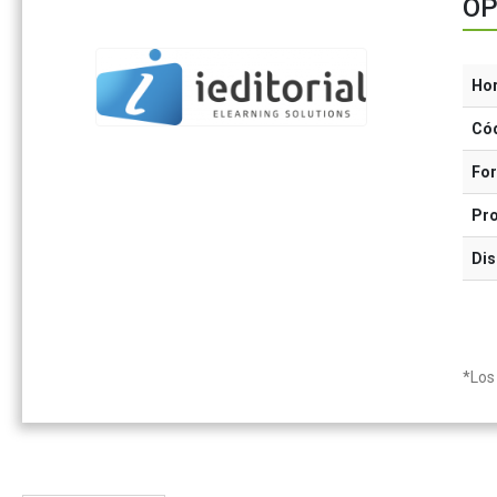
OP
Ho
Có
Fo
Pr
Dis
*Los 