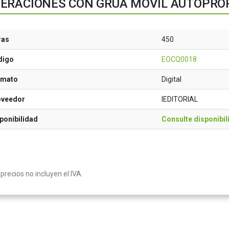
ERACIONES CON GRÚA MÓVIL AUTOPROP
ras
450
digo
EOCQ0018
rmato
Digital
oveedor
IEDITORIAL
ponibilidad
Consulte disponibil
precios no incluyen el IVA.