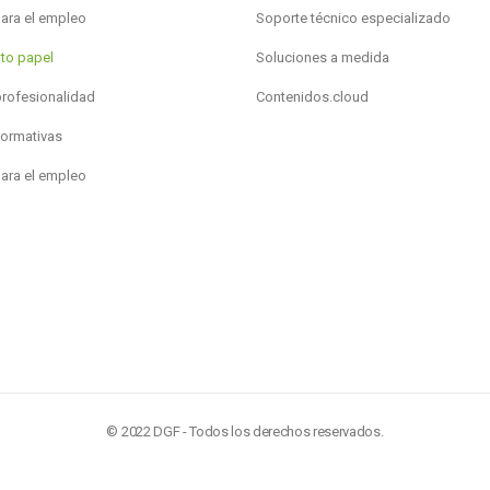
para el empleo
Soporte técnico especializado
to papel
Soluciones a medida
profesionalidad
Contenidos.cloud
formativas
para el empleo
© 2022 DGF - Todos los derechos reservados.