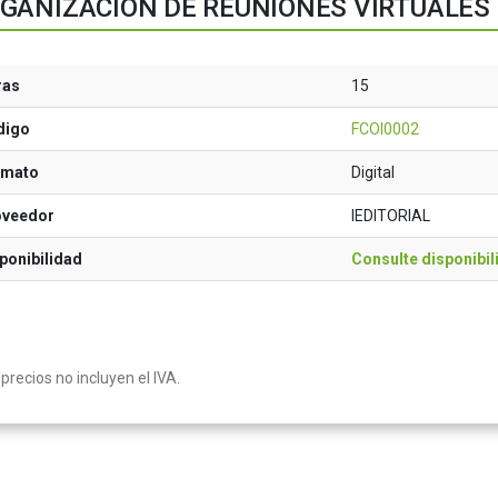
GANIZACIÓN DE REUNIONES VIRTUALES
ras
15
digo
FCOI0002
rmato
Digital
oveedor
IEDITORIAL
ponibilidad
Consulte disponibil
precios no incluyen el IVA.