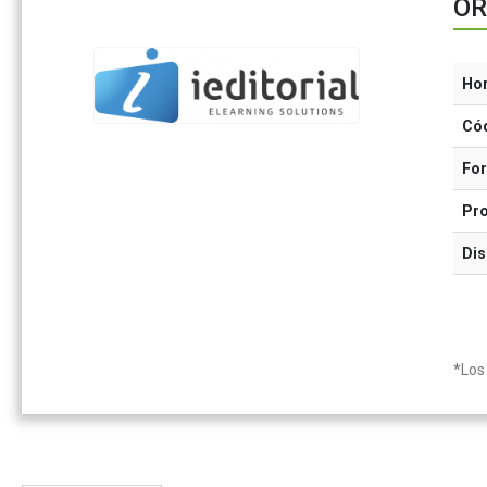
OR
Ho
Có
Fo
Pr
Dis
*Los 