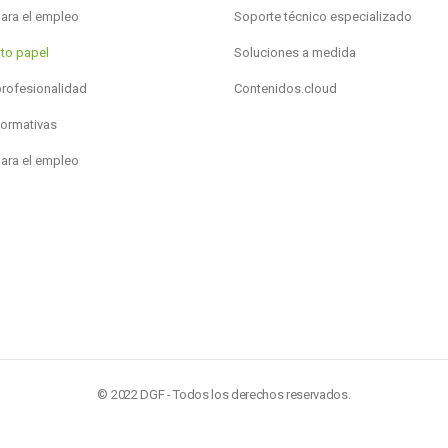
para el empleo
Soporte técnico especializado
to papel
Soluciones a medida
profesionalidad
Contenidos.cloud
formativas
para el empleo
© 2022 DGF - Todos los derechos reservados.