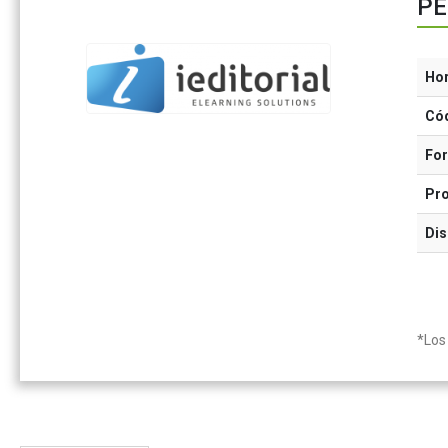
PE
Ho
Có
Fo
Pr
Dis
*Los 