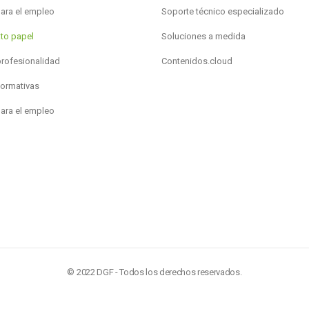
para el empleo
Soporte técnico especializado
to papel
Soluciones a medida
profesionalidad
Contenidos.cloud
formativas
para el empleo
© 2022 DGF - Todos los derechos reservados.