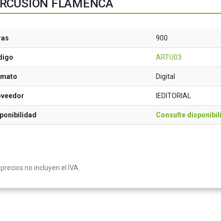
RCUSIÓN FLAMENCA
ras
900
digo
ARTU03
rmato
Digital
oveedor
IEDITORIAL
ponibilidad
Consulte disponibil
precios no incluyen el IVA.