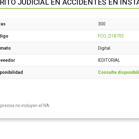
RITO JUDICIAL EN ACCIDENTES EN INS
ras
300
digo
FCO_D18705
rmato
Digital
oveedor
IEDITORIAL
ponibilidad
Consulte disponibil
precios no incluyen el IVA.