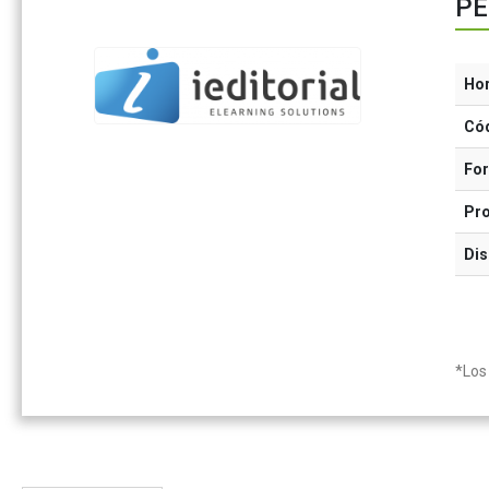
PE
Ho
Có
Fo
Pr
Dis
*Los 