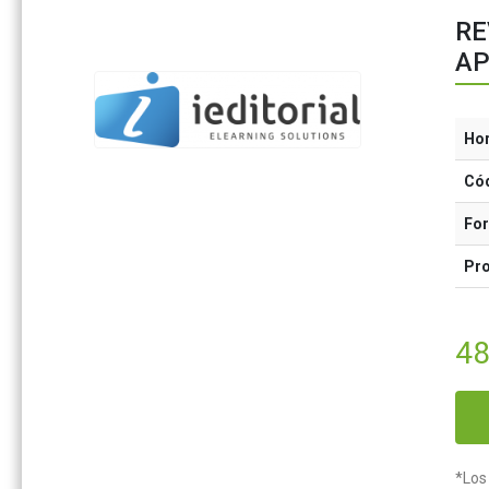
RE
AP
Ho
Có
Fo
Pr
48
*Los 