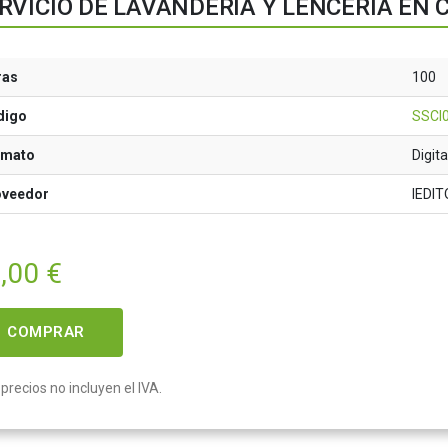
RVICIO DE LAVANDERÍA Y LENCERÍA EN
ras
100
digo
SSCI
rmato
Digita
oveedor
IEDIT
,00
€
COMPRAR
precios no incluyen el IVA.