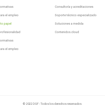
formativas
Consultoría y acreditaciones
para el empleo
Soporte técnico especializado
to papel
Soluciones a medida
profesionalidad
Contenidos.cloud
formativas
para el empleo
© 2022 DGF - Todos los derechos reservados.