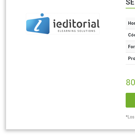
SE
Ho
Có
Fo
Pr
80
*Los 