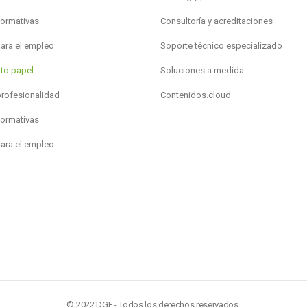
formativas
Consultoría y acreditaciones
para el empleo
Soporte técnico especializado
to papel
Soluciones a medida
profesionalidad
Contenidos.cloud
formativas
para el empleo
© 2022 DGF - Todos los derechos reservados.