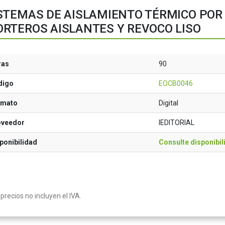
STEMAS DE AISLAMIENTO TÉRMICO POR 
RTEROS AISLANTES Y REVOCO LISO
ras
90
digo
EOCB0046
rmato
Digital
oveedor
IEDITORIAL
ponibilidad
Consulte disponibil
precios no incluyen el IVA.