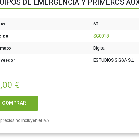
UIPOS DE EMERGENCIA Y PRIMEROS AUX
ras
60
digo
SG0018
rmato
Digital
oveedor
ESTUDIOS SIGGA S.L
,00
€
COMPRAR
precios no incluyen el IVA.