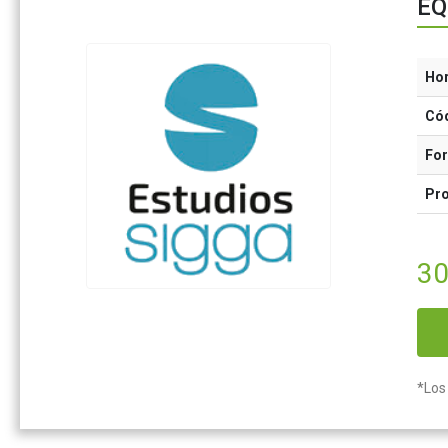
EQ
Ho
Có
Fo
Pr
30
*Los 