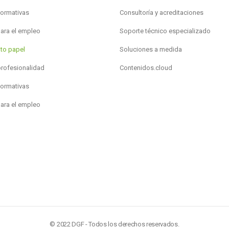
formativas
Consultoría y acreditaciones
para el empleo
Soporte técnico especializado
to papel
Soluciones a medida
profesionalidad
Contenidos.cloud
formativas
para el empleo
© 2022 DGF - Todos los derechos reservados.