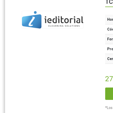
TC
Ho
Có
Fo
Pr
Cer
2
*Los 