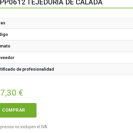
PP0612 TEJEDURÍA DE CALADA
ras
digo
rmato
oveedor
tificado de profesionalidad
77,30
€
COMPRAR
precios no incluyen el IVA.