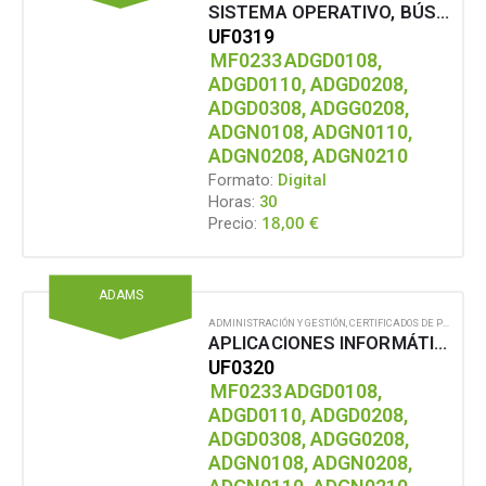
SISTEMA OPERATIVO, BÚSQUEDA DE LA INFORMACIÓN: INTERNET/INTRANET Y CORREO ELECTRÓNICO (Microsoft Office)
UF0319
MF0233
ADGD0108,
ADGD0110, ADGD0208,
ADGD0308, ADGG0208,
ADGN0108, ADGN0110,
ADGN0208, ADGN0210
Formato:
Digital
Horas:
30
18,00
€
Precio:
ADAMS
ADMINISTRACIÓN Y GESTIÓN
,
CERTIFICADOS DE PROFESIONALIDAD
APLICACIONES INFORMÁTICAS DE TRATAMIENTO DE TEXTOS (OFIMÁTICA (Microsoft Office))
UF0320
MF0233
ADGD0108,
ADGD0110, ADGD0208,
ADGD0308, ADGG0208,
ADGN0108, ADGN0208,