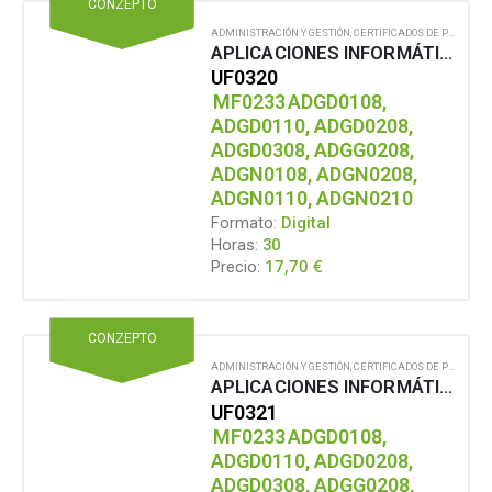
CONZEPTO
ADMINISTRACIÓN Y GESTIÓN
,
CERTIFICADOS DE PROFESIONALIDAD
APLICACIONES INFORMÁTICAS DE TRATAMIENTO DE TEXTOS
UF0320
MF0233
ADGD0108,
ADGD0110, ADGD0208,
ADGD0308, ADGG0208,
ADGN0108, ADGN0208,
ADGN0110, ADGN0210
Formato:
Digital
Horas:
30
17,70
€
Precio:
CONZEPTO
ADMINISTRACIÓN Y GESTIÓN
,
CERTIFICADOS DE PROFESIONALIDAD
APLICACIONES INFORMÁTICAS DE HOJAS DE CÁLCULO
UF0321
MF0233
ADGD0108,
ADGD0110, ADGD0208,
ADGD0308, ADGG0208,