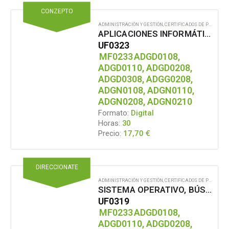
CONZEPTO
ADMINISTRACIÓN Y GESTIÓN
,
CERTIFICADOS DE PROFESIONALIDAD
APLICACIONES INFORMÁTICAS PARA PRESENTACIONES: GRÁFICAS DE INFORMACIÓN
UF0323
MF0233
ADGD0108,
ADGD0110, ADGD0208,
ADGD0308, ADGG0208,
ADGN0108, ADGN0110,
ADGN0208, ADGN0210
Formato:
Digital
Horas:
30
17,70
€
Precio:
DIRECCIONATE
ADMINISTRACIÓN Y GESTIÓN
,
CERTIFICADOS DE PROFESIONALIDAD
SISTEMA OPERATIVO, BÚSQUEDA DE LA INFORMACIÓN: INTERNET/INTRANET Y CORREO ELECTRÓNICO
UF0319
MF0233
ADGD0108,
ADGD0110, ADGD0208,