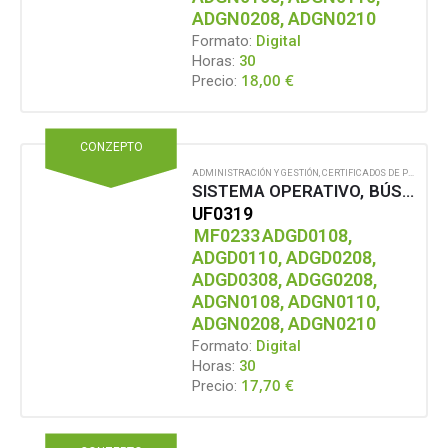
ADGN0208, ADGN0210
Formato:
Digital
Horas:
30
18,00
€
Precio:
CONZEPTO
ADMINISTRACIÓN Y GESTIÓN
,
CERTIFICADOS DE PROFESIONALIDAD
SISTEMA OPERATIVO, BÚSQUEDA DE LA INFORMACIÓN: INTERNET/INTRANET Y CORREO ELECTRÓNICO
UF0319
MF0233
ADGD0108,
ADGD0110, ADGD0208,
ADGD0308, ADGG0208,
ADGN0108, ADGN0110,
ADGN0208, ADGN0210
Formato:
Digital
Horas:
30
17,70
€
Precio: