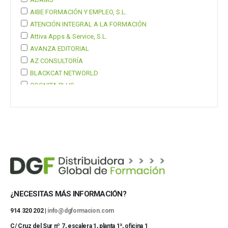
AIBE FORMACIÓN Y EMPLEO, S.L.
ATENCIÓN INTEGRAL A LA FORMACIÓN
Attiva Apps & Service, S.L.
AVANZA EDITORIAL
AZ CONSULTORÍA
BLACKCAT NETWORLD
COGNITA PLUS
COGNITA PLUS, S.L.
Mostrar 37 más
¿NECESITAS MÁS INFORMACIÓN?
914 320 202 |
info@dgformacion.com
C/ Cruz del Sur nº 7, escalera 1, planta 1ª, oficina 1