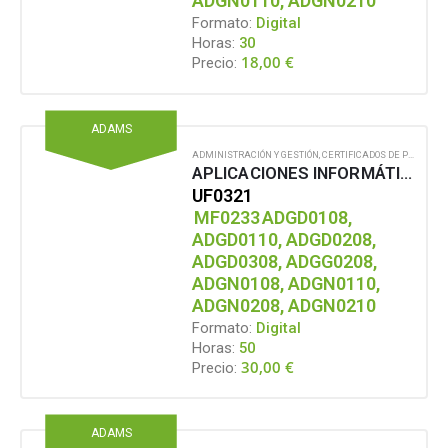
ADGN0110, ADGN0210
Formato:
Digital
Horas:
30
18,00
€
Precio:
ADAMS
ADMINISTRACIÓN Y GESTIÓN
,
CERTIFICADOS DE PROFESIONALIDAD
APLICACIONES INFORMÁTICAS DE HOJAS DE CÁLCULO (Microsoft Office)
UF0321
MF0233
ADGD0108,
ADGD0110, ADGD0208,
ADGD0308, ADGG0208,
ADGN0108, ADGN0110,
ADGN0208, ADGN0210
Formato:
Digital
Horas:
50
30,00
€
Precio:
ADAMS