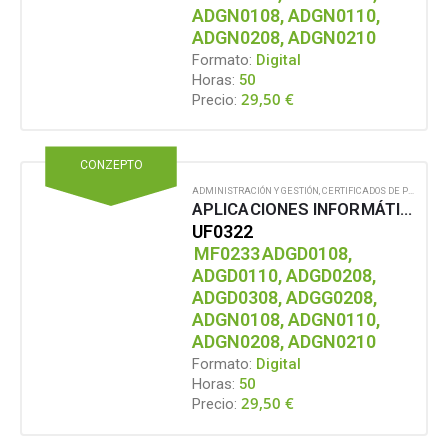
ADGN0108, ADGN0110,
ADGN0208, ADGN0210
Formato:
Digital
Horas:
50
29,50
€
Precio:
CONZEPTO
ADMINISTRACIÓN Y GESTIÓN
,
CERTIFICADOS DE PROFESIONALIDAD
APLICACIONES INFORMÁTICAS DE BASES DE DATOS RELACIONALES
UF0322
MF0233
ADGD0108,
ADGD0110, ADGD0208,
ADGD0308, ADGG0208,
ADGN0108, ADGN0110,
ADGN0208, ADGN0210
Formato:
Digital
Horas:
50
29,50
€
Precio: