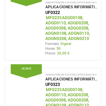
ADMINISTRACIÓN Y GESTIÓN
,
CERTIFICADOS DE PROFESIONALIDAD
APLICACIONES INFORMÁTICAS DE BASES DE DATOS RELACIONALES (Microsoft Office)
UF0322
MF0233
ADGD0108,
ADGD0110, ADGD0208,
ADGD0308, ADGG0208,
ADGN0108, ADGN0110,
ADGN0208, ADGN0210
Formato:
Digital
Horas:
50
30,00
€
Precio:
ADAMS
ADMINISTRACIÓN Y GESTIÓN
,
CERTIFICADOS DE PROFESIONALIDAD
APLICACIONES INFORMÁTICAS PARA PRESENTACIONES: GRÁFICAS DE INFORMACIÓN (Microsoft Office)
UF0323
MF0233
ADGD0108,
ADGD0110, ADGD0208,
ADGD0308, ADGG0208,
ADGN0108, ADGN0110,