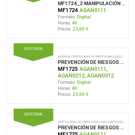
MF1724_2 MANIPULACIÓN DE ANIMALES DE EXPERIMENTACIÓN
MF1724
AGAN0111
Formato:
Digital
Horas:
40
23,60
€
Precio:
IEDITORIAL
AGRARIA
,
CERTIFICADOS DE PROFESIONALIDAD
,
CONTENIDO EN FORMATO DIGITAL
PREVENCIÓN DE RIESGOS LABORALES ASOCIADOS AL MANEJO DE ANIMALES Y PRODUCTOS TÓXICOS Y PELIGROSOS
MF1725
AGAN0111,
AGAN0212, AGAN0312
Formato:
Digital
Horas:
40
23,60
€
Precio:
IEDITORIAL
CERTIFICADOS DE PROFESIONALIDAD
,
CONTENIDO EN FORMATO DIGITAL
PREVENCIÓN DE RIESGOS LABORALES ASOCIADOS AL MANEJO DE ANIMALES Y PRODUCTOS TÓXICOS Y PELIGROSOS
MF1725
AGAN0111,