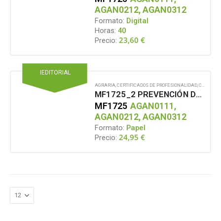
AGAN0212, AGAN0312
Formato:
Digital
Horas:
40
23,60
€
Precio:
IEDITORIAL
AGRARIA
,
CERTIFICADOS DE PROFESIONALIDAD
,
CONTENIDO EN FORMATO PAPEL
MF1725_2 PREVENCIÓN DE RIESGOS LABORALES ASOCIADOS AL MANEJO DE ANIMALES Y PRODUCTOS TÓXICOS Y PELIGROSOS
MF1725
AGAN0111,
AGAN0212, AGAN0312
Formato:
Papel
24,95
€
Precio: